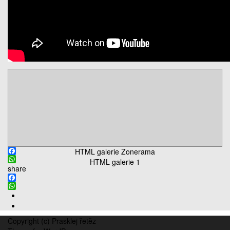
HTML galerie Zonerama
Facebook
HTML galerie 1
WhatsApp
share
Facebook
WhatsApp
Copyright (c) Prasklej řetěz