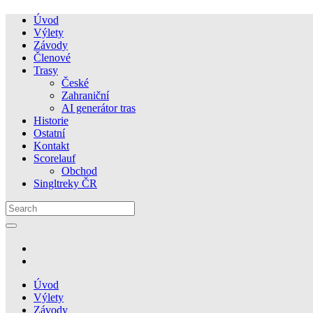
Úvod
Výlety
Závody
Členové
Trasy
České
Zahraniční
AI generátor tras
Historie
Ostatní
Kontakt
Scorelauf
Obchod
Singltreky ČR
Úvod
Výlety
Závody