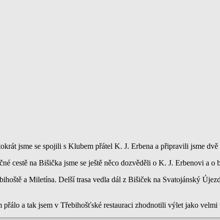
krát jsme se spojili s Klubem přátel K. J. Erbena a připravili jsme dvě 
ečné cestě na Bišička jsme se ještě něco dozvěděli o K. J. Erbenovi a o ba
ebihoště a Miletína. Delší trasa vedla dál z Bišiček na Svatojánský Új
přálo a tak jsem v Třebihošťské restauraci zhodnotili výlet jako velmi