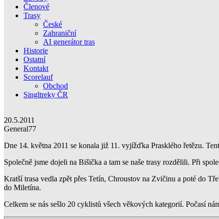
Členové
Trasy
České
Zahraniční
AI generátor tras
Historie
Ostatní
Kontakt
Scorelauf
Obchod
Singltreky ČR
20.5.2011
General77
Dne 14. května 2011 se konala již 11. vyjížďka Prasklého řetězu. Tento
Společně jsme dojeli na Bišička a tam se naše trasy rozdělili. Při spol
Kratší trasa vedla zpět přes Tetín, Chroustov na Zvičinu a poté do Tř
do Miletína.
Celkem se nás sešlo 20 cyklistů všech věkových kategorií. Počasí nám 