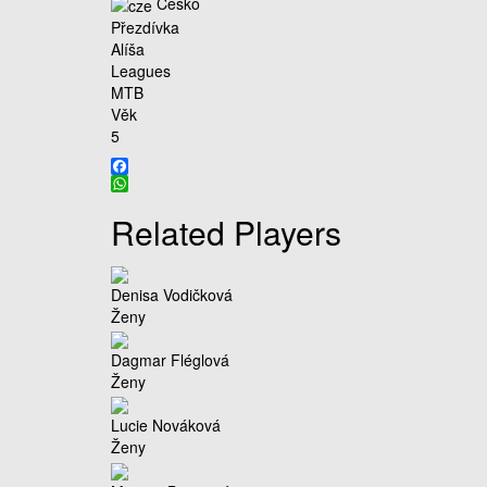
Česko
Přezdívka
Alíša
Leagues
MTB
Věk
5
Facebook
WhatsApp
Related Players
Denisa Vodičková
Ženy
Dagmar Fléglová
Ženy
Lucie Nováková
Ženy