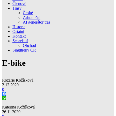
Členové
Trasy
České
Zahraniční
AI generátor tras
Historie
Ostatní
Kontakt
Scorelauf
Obchod
Singltreky ČR
E-bike
Rozárie Kožíšková
2.12.2020
0
Facebook
WhatsApp
Kateřina Kožíšková
26.11.2020