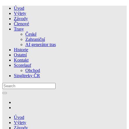
Úvod
Výlety
Závody
Členové
Trasy
České
Zahraniční
AI generátor tras
Historie
Ostatní
Kontakt
Scorelauf
Obchod
Singltreky ČR
Úvod
Výlety
Závody